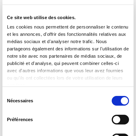
COMMERCE – CLEVERTECH
Ce site web utilise des cookies.
Clevertech Group
Les cookies nous permettent de personnaliser le contenu
LES POSTES OUVERTS
et les annonces, d'offrir des fonctionnalités relatives aux
AUGMENTENT. LES PROFILS
médias sociaux et d'analyser notre trafic. Nous
QUALIFIÉS NON.
partageons également des informations sur l'utilisation de
notre site avec nos partenaires de médias sociaux, de
publicité et d'analyse, qui peuvent combiner celles-ci
CATEGORIE
avec d'autres informations que vous leur avez fournies
ou qu'ils ont collectées lors de votre utilisation de leurs
services.
JOURNAL
S
Nécessaires
é
APERÇU DU MARCHÉ
l
e
Préférences
TECHNOLOGIE
c
t