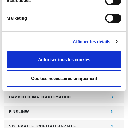
i
Statistiques
TAGS
o
n
Marketing
d
DERNIER ARTICLE
8
u
c
SLIDER
2
Afficher les détails
o
n
PALLETTIZZATORI PER COPERCHI
2
s
Autoriser tous les cookies
e
LINEA PER PRODUZIONE DI LATTINE ALLUMINIO
2
n
t
Cookies nécessaires uniquement
LATTINE IN ALLUMINIO
2
e
m
e
CAMBIO FORMATO AUTOMATICO
3
n
t
FINE LINEA
5
SISTEMA DI ETICHETTATURA PALLET
1