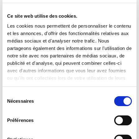
Ce site web utilise des cookies.
Clevertech Group
Les cookies nous permettent de personnaliser le contenu
LES POSTES OUVERTS
et les annonces, d'offrir des fonctionnalités relatives aux
AUGMENTENT. LES PROFILS
médias sociaux et d'analyser notre trafic. Nous
QUALIFIÉS NON.
partageons également des informations sur l'utilisation de
notre site avec nos partenaires de médias sociaux, de
CATEGORIE
publicité et d'analyse, qui peuvent combiner celles-ci
avec d'autres informations que vous leur avez fournies
ou qu'ils ont collectées lors de votre utilisation de leurs
services.
JOURNAL
S
Nécessaires
é
APERÇU DU MARCHÉ
l
e
Préférences
TECHNOLOGIE
c
t