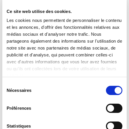
Ce site web utilise des cookies.
Clevertech Group
Les cookies nous permettent de personnaliser le contenu
LES POSTES OUVERTS
et les annonces, d'offrir des fonctionnalités relatives aux
AUGMENTENT. LES PROFILS
QUALIFIÉS NON.
médias sociaux et d'analyser notre trafic. Nous
partageons également des informations sur l'utilisation de
notre site avec nos partenaires de médias sociaux, de
CATEGORIE
publicité et d'analyse, qui peuvent combiner celles-ci
avec d'autres informations que vous leur avez fournies
ou qu'ils ont collectées lors de votre utilisation de leurs
JOURNAL
services.
S
APERÇU DU MARCHÉ
Nécessaires
é
l
TECHNOLOGIE
e
Préférences
c
t
TAGS
i
Statistiques