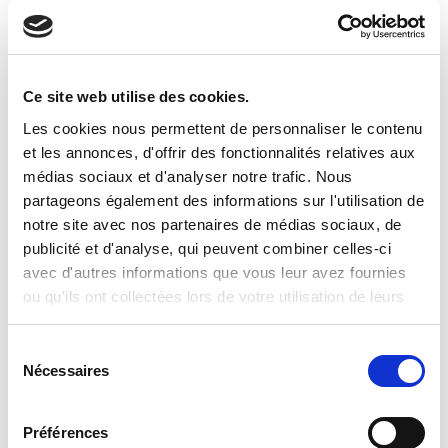
Clevertech Group
OPERATION UNIT ROBOTICS & E-
COMMERCE – CLEVERTECH
Ce site web utilise des cookies.
Les cookies nous permettent de personnaliser le contenu
et les annonces, d'offrir des fonctionnalités relatives aux
Clevertech Group
médias sociaux et d'analyser notre trafic. Nous
LES POSTES OUVERTS
partageons également des informations sur l'utilisation de
AUGMENTENT. LES PROFILS
notre site avec nos partenaires de médias sociaux, de
QUALIFIÉS NON.
publicité et d'analyse, qui peuvent combiner celles-ci
avec d'autres informations que vous leur avez fournies
CATEGORIE
ou qu'ils ont collectées lors de votre utilisation de leurs
services.
S
JOURNAL
Nécessaires
é
l
e
APERÇU DU MARCHÉ
Préférences
c