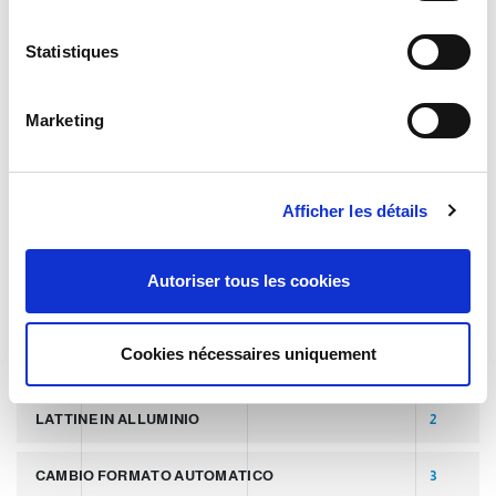
t
TECHNOLOGIE
i
Statistiques
o
n
TAGS
Marketing
d
u
c
DERNIER ARTICLE
8
Afficher les détails
o
n
SLIDER
2
s
Autoriser tous les cookies
e
PALLETTIZZATORI PER COPERCHI
2
n
t
Cookies nécessaires uniquement
LINEA PER PRODUZIONE DI LATTINE ALLUMINIO
2
e
m
LATTINE IN ALLUMINIO
2
e
n
CAMBIO FORMATO AUTOMATICO
3
t