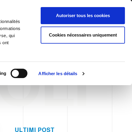
International/Français
ients
Whistleblowing
Autoriser tous les cookies
ionnalités
formations
RY
SERVICES
NEWS & ÉVÉNEMENTS
CONTACTS
Cookies nécessaires uniquement
yse, qui
s ont
OLI
ing
Afficher les détails
ULTIMI POST