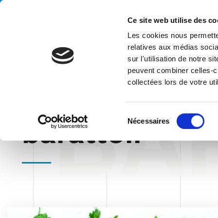
Handling your success
Ce site web utilise des co
Les cookies nous permetten
relatives aux médias socia
sur l'utilisation de notre 
peuvent combiner celles-ci
collectées lors de votre uti
BA
HOME
BLOG
BARATTOLI
S
barattoli
Nécessaires
é
l
e
c
t
i
o
n