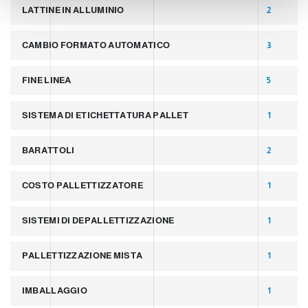
n
LATTINE IN ALLUMINIO
2
t
CAMBIO FORMATO AUTOMATICO
3
FINE LINEA
5
SISTEMA DI ETICHETTATURA PALLET
1
BARATTOLI
2
COSTO PALLETTIZZATORE
1
SISTEMI DI DEPALLETTIZZAZIONE
1
PALLETTIZZAZIONE MISTA
1
IMBALLAGGIO
1