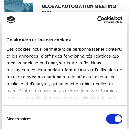
GLOBAL AUTOMATION MEETING
2026
Clevertech Group
Ce site web utilise des cookies.
OPERATION UNIT ROBOTICS & E-
COMMERCE – CLEVERTECH
Les cookies nous permettent de personnaliser le contenu
et les annonces, d'offrir des fonctionnalités relatives aux
médias sociaux et d'analyser notre trafic. Nous
Clevertech Group
partageons également des informations sur l'utilisation de
notre site avec nos partenaires de médias sociaux, de
LES POSTES OUVERTS
publicité et d'analyse, qui peuvent combiner celles-ci
AUGMENTENT. LES PROFILS
avec d'autres informations que vous leur avez fournies
QUALIFIÉS NON.
ou qu'ils ont collectées lors de votre utilisation de leurs
services.
CATEGORIE
S
Nécessaires
é
l