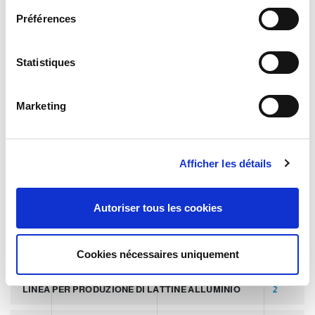
JOURNAL
e
Préférences
c
APERÇU DU MARCHÉ
t
i
Statistiques
o
TECHNOLOGIE
n
Marketing
d
u
TAGS
c
Afficher les détails
o
n
DERNIER ARTICLE
8
s
Autoriser tous les cookies
e
SLIDER
2
n
t
Cookies nécessaires uniquement
PALLETTIZZATORI PER COPERCHI
2
e
m
LINEA PER PRODUZIONE DI LATTINE ALLUMINIO
2
e